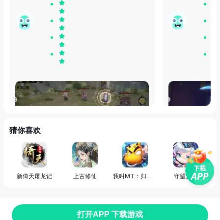
神话题材的回合制游戏本身就已经非常吸引
电影级别的画质
我了，加上优质的机制和细节表现，毋庸置
没遇见过了，玩
疑，一个满分的游戏！
猜你喜欢
发布于
30天前
发布于
30天前
新倚天屠龙记
上古修仙
我叫MT：归来（原版）
守望英雄
打开APP 下载游戏