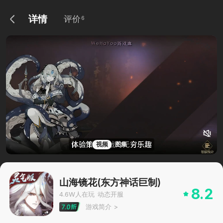
详情
评价
6
视频
图集
山海镜花(东方神话巨制)
8.2
4.6W
人在玩
动态开服
游戏简介
>