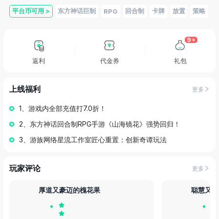
平台币可用
>
东方神话巨制
回合制
卡牌
放置
策略
RPG
9+
返利
代金券
礼包
上线福利
更多
1、游戏内全部充值打7.0折！
2、东方神话回合制RPG手游《山海镜花》强势回归！
3、游族网络星流工作室匠心重置：创新奇谭玩法
玩家评论
更多
厚道又豪迈的槐花果
聪慧又机