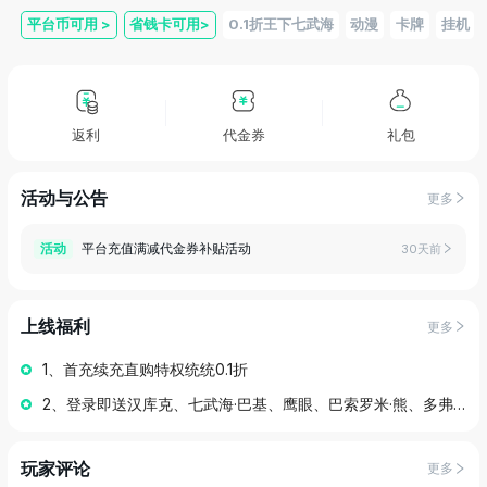
平台币可用
>
省钱卡可用
>
0.1折王下七武海
动漫
卡牌
挂机
返利
代金券
礼包
活动与公告
更多
平台充值满减代金券补贴活动
活动
30天前
上线福利
更多
1、首充续充直购特权统统0.1折
2、登录即送汉库克、七武海·巴基、鹰眼、巴索罗米·熊、多弗朗明哥、特拉法尔加·罗、七武海·黑胡子、甚平、莫利亚、克洛克达尔*1、贝里*1亿
玩家评论
更多