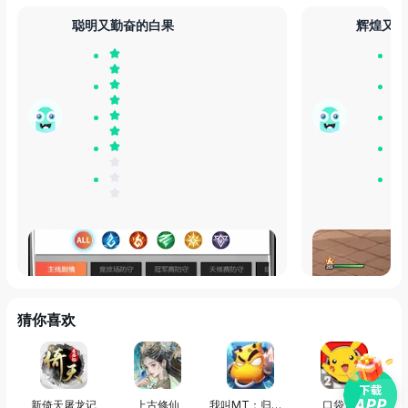
聪明又勤奋的白果
辉煌又果
个人觉得纯光就这套阵容是容错率最高的，
画面很不错，剧
续航输出一体，全员高速，开局就能让对方
减员，目前暂无对手，培养获取也相对容
易，单机万万也挺不错。
猜你喜欢
发布于
30天前
发布于
30天前
新倚天屠龙记
上古修仙
我叫MT：归来（原版）
口袋逆袭