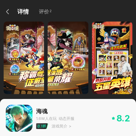
详情
评价
2
海魂
8.2
1.6W
人在玩
动态开服
游戏简介
>