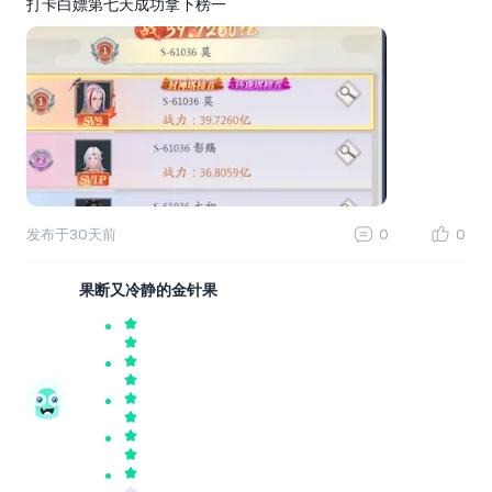
打卡白嫖第七天成功拿下榜一
发布于
30天前
0
0
果断又冷静的金针果