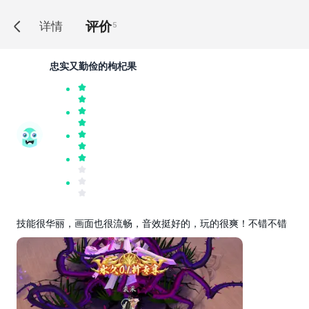
评价
详情
5
忠实又勤俭的枸杞果
技能很华丽，画面也很流畅，音效挺好的，玩的很爽！不错不错