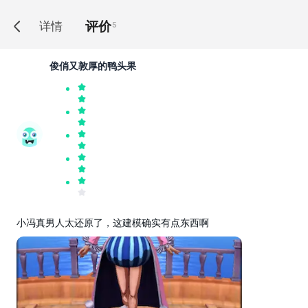
评价
详情
5
俊俏又敦厚的鸭头果
小冯真男人太还原了，这建模确实有点东西啊