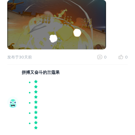
发布于
30天前
0
0
拼搏又奋斗的兰蔻果