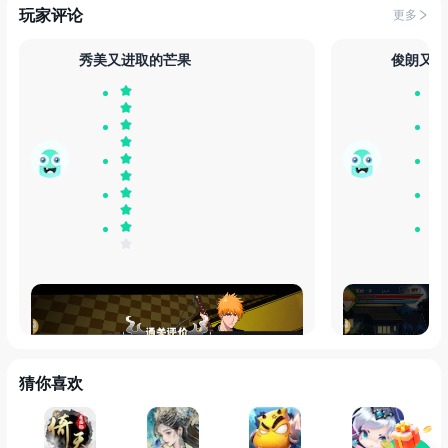
玩家评论
更多
秀美又进取的芒果
俊朗又朴
新人也很好上手哦，三星拿下，这种玩法还
剧情引导在配合
是挺好玩的很有代入感
动漫IP手游，
著粉们体验
猜你喜欢
发布于
30天前
发布于
30天前