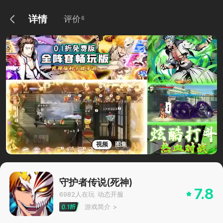
详情
评价
6
视频
图集
守护者传说(死神)
7.8
6982
人在玩
动态开服
游戏简介
>