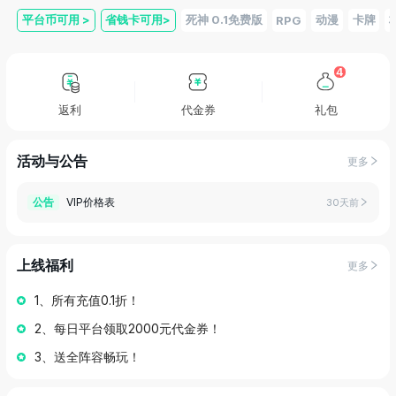
平台币可用
>
省钱卡可用
>
死神 0.1免费版
动漫
卡牌
RPG
4
返利
代金券
礼包
活动与公告
更多
VIP价格表
公告
30天前
上线福利
更多
1、所有充值0.1折！
2、每日平台领取2000元代金券！
3、送全阵容畅玩！