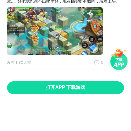
就……好吧我也说不出哪里好，现在确实挺有瘾的，玩着上头。
发布于
30天前
0
0
打开APP 下载游戏
首页
找游戏
游戏专题