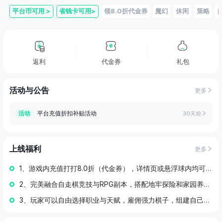
平台币可用
>
省钱卡可用
>
领8.0折代金券
魔幻
休闲
策略
返利
代金券
礼包
活动与公告
更多
平台充值折扣补贴活动
活动
30天前
上线福利
更多
1、游戏内充值打打8.0折（代金券），详情页或悬浮球内均可领取；
2、完美融合自走棋竞技与RPG副本，搭配地牢探险和家园养成融入多样策略休闲玩法。
3、玩家可以自由选择职业与天赋，雇佣强力棋子，组建自己的勇者队伍。