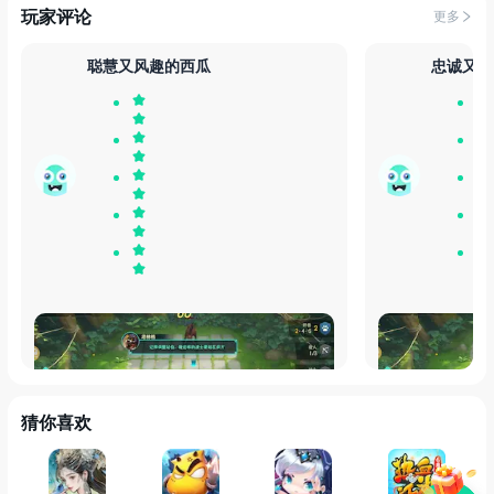
玩家评论
更多
聪慧又风趣的西瓜
忠诚又豪
非常有意思的闯关自走棋的模式，很新颖，
期待已久的自走
非常不错
太精美了吧！人
错，好玩！
猜你喜欢
发布于
30天前
发布于
30天前