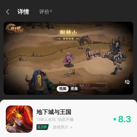
详情
评价
3
视频
图集
地下城与王国
8.3
1.1W
人在玩
动态开服
游戏简介
>