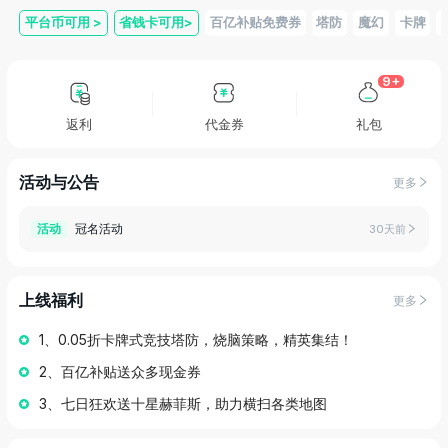
平台币可用
>
省钱卡可用
>
百亿补贴免费券
塔防
魔幻
卡牌
9+
返利
代金券
礼包
活动与公告
更多
冠名活动
活动
30天前
上线福利
更多
1、0.05折卡牌式竞技塔防，烧脑策略，精英集结！
2、百亿补贴送众多现金券
3、七日狂欢送十星赫菲斯，助力横扫各类地图