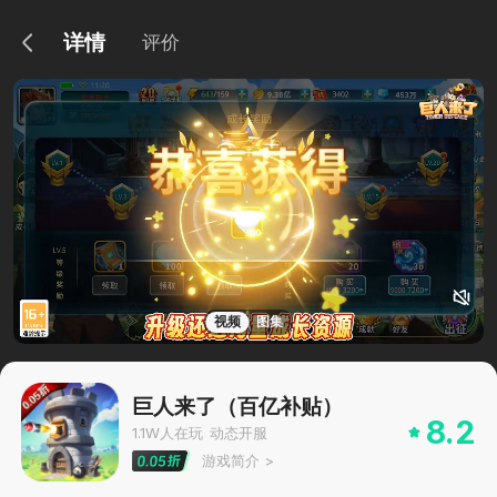
详情
评价
视频
图集
巨人来了（百亿补贴）
8.2
1.1W
人在玩
动态开服
游戏简介
>