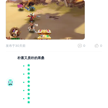
发布于
30天前
0
0
朴素又质朴的果桑