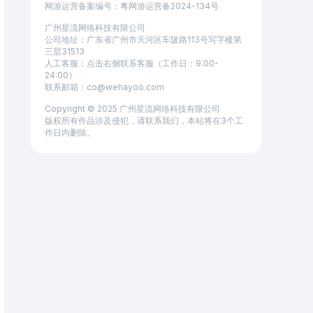
网游运营备案编号：粤⽹游运营备2024-134号
广州星流网络科技有限公司
公司地址：广东省广州市天河区车陂路113号写字楼第
三层31513
人工客服：点击右侧联系客服（工作日：9:00-
24:00）
成功又干练的树莓
乐
联系邮箱：co@wehayoo.com
Copyright © 2025 广州星流网络科技有限公司
版权所有作品涉及侵犯，请联系我们，本站将在3个工
作日内删除。
这款游戏玩起来很简单上手很快，皮肤也很
进区跟着系
新颖
福利，拿到
觉在飙车，