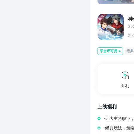
神
39
游
平台币可用
>
经典
返利
上线福利
-五大主角职业，
-经典玩法，策