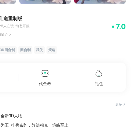
仙道重制版
7.0
28
人在玩
动态开服
戏简介
>
3D回合制
回合制
武侠
策略
代金券
礼包
更多
全新3D人物
略为王 排兵布阵，阵法相克，策略至上