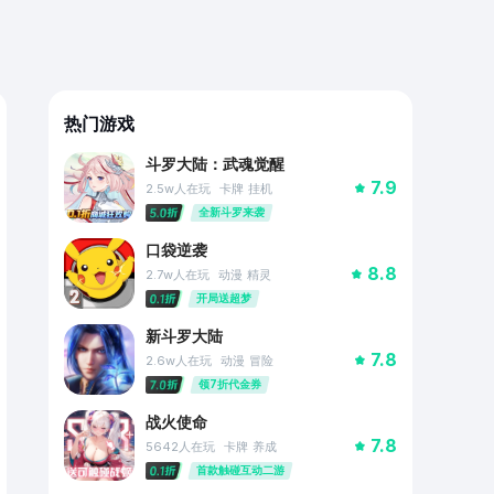
热门游戏
斗罗大陆：武魂觉醒
7.9
2.5w
人在玩
卡牌
挂机
全新斗罗来袭
口袋逆袭
8.8
2.7w
人在玩
动漫
精灵
开局送超梦
新斗罗大陆
7.8
2.6w
人在玩
动漫
冒险
领7折代金券
战火使命
7.8
5642
人在玩
卡牌
养成
首款触碰互动二游