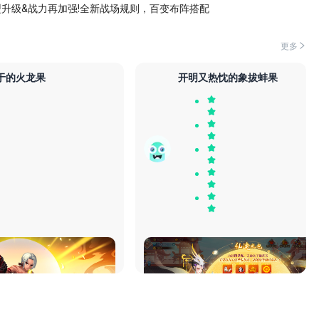
型升级&战力再加强!全新战场规则，百变布阵搭配
更多
于的火龙果
开明又热忱的象拔蚌果
，画风是真不错啊，棒
游戏不错，福利也超多，可以玩玩！