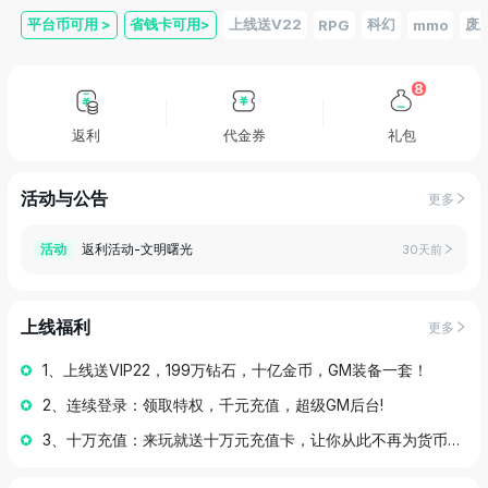
平台币可用
>
省钱卡可用
>
上线送V22
科幻
废
RPG
mmo
8
返利
代金券
礼包
活动与公告
更多
返利活动-文明曙光
活动
30天前
上线福利
更多
1、上线送VIP22，199万钻石，十亿金币，GM装备一套！
2、连续登录：领取特权，千元充值，超级GM后台!
3、十万充值：来玩就送十万元充值卡，让你从此不再为货币发愁！