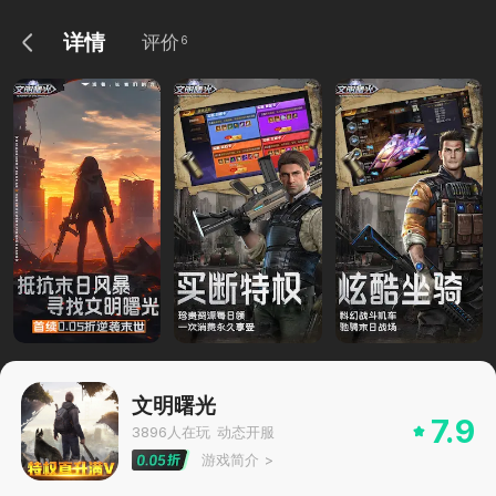
详情
评价
6
文明曙光
7.9
3896
人在玩
动态开服
游戏简介
>