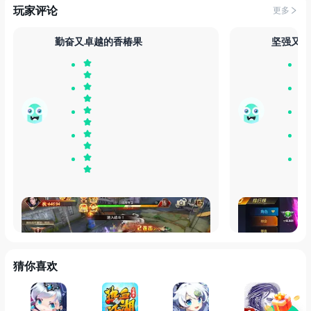
玩家评论
更多
勤奋又卓越的香椿果
坚强又辉
很好玩的游戏，喜欢这个的风格 希望多多做
随便玩玩还可以，
活动！
猜你喜欢
发布于
30天前
发布于
30天前