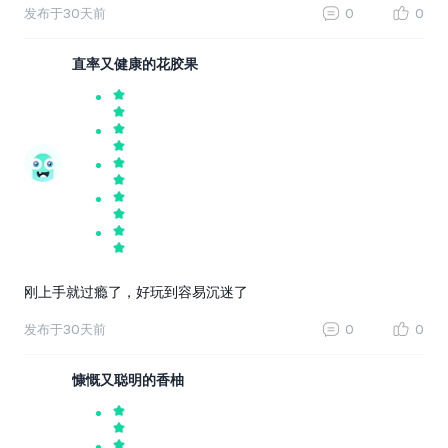
发布于
30天前
0
0
直率又健康的花胶果
刚上手就过瘾了，好玩到容易沉迷了
发布于
30天前
0
0
慷慨又聪明的香柚