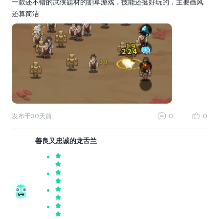
一款还不错的武侠题材的割草游戏，技能还挺好玩的，主要画风
还算简洁
发布于
30天前
0
0
善良又忠诚的龙舌兰