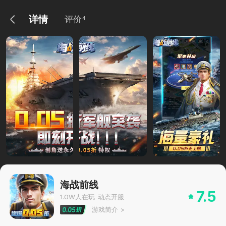
详情
评价
4
海战前线
7.5
1.0W
人在玩
动态开服
游戏简介
>