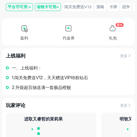
平台币可用
>
省钱卡可用
>
闯关免费送V12
策略
卡牌
战争
9+
返利
代金券
礼包
上线福利
更多
一、上线福利：
1.闯关免费送V12，天天赠送VIP特权钻石
2.升级超百抽送满一套极品橙舰
玩家评论
更多
进取又睿哲的茉莉果
明智又坚