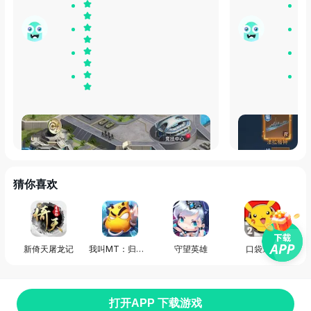
这个主界面一下就让我魂穿当年玩红警的时
爆率还挺高的，
候了，还挺好的
猜你喜欢
发布于
30天前
发布于
30天前
新倚天屠龙记
我叫MT：归来（原版）
守望英雄
口袋逆袭
打开APP 下载游戏