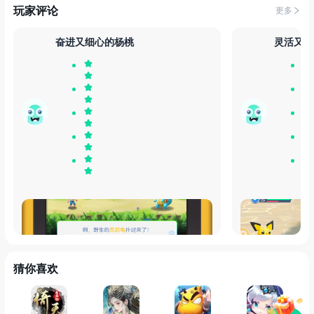
玩家评论
更多
奋进又细心的杨桃
灵活又温
这个画面是真有感觉，难得遇上一个这么还
我的比卡超呢，
原游戏机画面的，很难不点赞啊
场！皮超还是没
星挺快的，送的
的
猜你喜欢
发布于
30天前
发布于
30天前