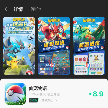
详情
评价
9
仙宠物语
8.9
3.3W
人在玩
动态开服
游戏简介
>