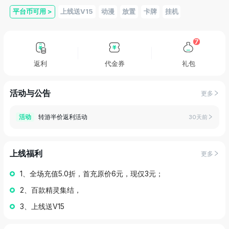
平台币可用
>
上线送V15
动漫
放置
卡牌
挂机
7
返利
代金券
礼包
活动与公告
更多
转游半价返利活动
活动
30天前
上线福利
更多
1、全场充值5.0折，首充原价6元，现仅3元；
2、百款精灵集结，
3、上线送V15