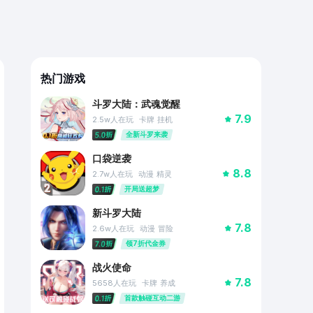
热门游戏
斗罗大陆：武魂觉醒
7.9
2.5w
人在玩
卡牌
挂机
全新斗罗来袭
口袋逆袭
8.8
2.7w
人在玩
动漫
精灵
开局送超梦
新斗罗大陆
7.8
2.6w
人在玩
动漫
冒险
领7折代金券
战火使命
7.8
5658
人在玩
卡牌
养成
首款触碰互动二游