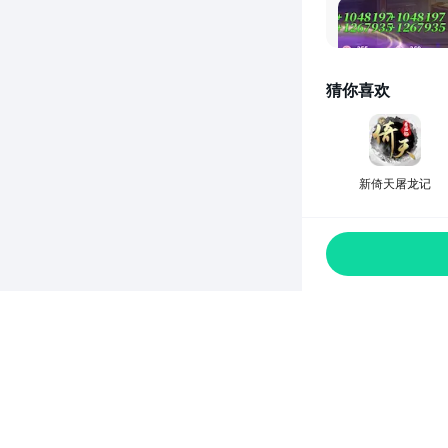
满屏数值的画面
猜你喜欢
发布于
30天前
新倚天屠龙记