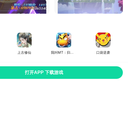
，恐怖如斯的实力啊谁懂
我的天呐，怎么会有这么好玩的回合游
发布于
30天前
上古修仙
我叫MT：归来（原版）
口袋逆袭
打开APP 下载游戏