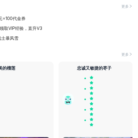
更多
1元=100代金券
领取VIP经验，直升V3
战士暴风雪
更多
美的榴莲
忠诚又敏捷的枣子