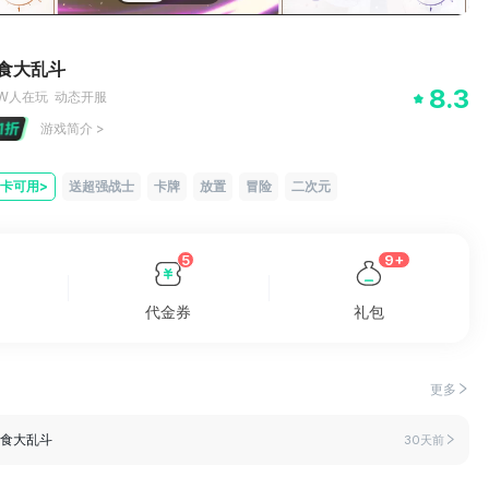
食大乱斗
8.3
0W
人在玩
动态开服
游戏简介
>
卡可用
>
送超强战士
卡牌
放置
冒险
二次元
5
9+
代金券
礼包
更多
美食大乱斗
30天前