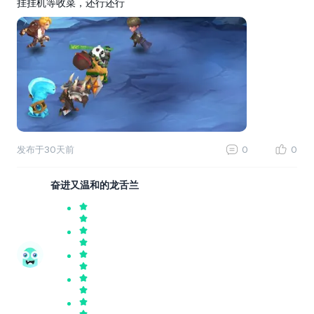
挂挂机等收菜，还行还行
发布于
30天前
0
0
奋进又温和的龙舌兰