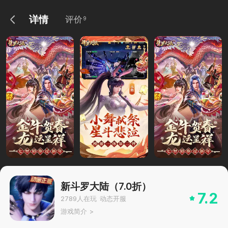
详情
评价
9
新斗罗大陆（7.0折）
7.2
2789
人在玩
动态开服
游戏简介
>