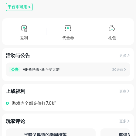
平台币可用
>
返利
代金券
礼包
活动与公告
更多
VIP价格表-新斗罗大陆
公告
30天前
上线福利
更多
游戏内全部充值打7.0折！
玩家评论
更多
平静又厚道的泰国榴莲
辉煌又活