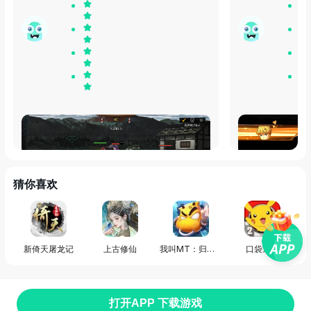
作为鬼灭的忠实粉丝能玩到这个游戏是真的
果然霹雳一闪无
太爽了，完全还原了剧情，而且人物刻画也
画质也很清，超
超级好，真的爱不释手啊
猜你喜欢
发布于
30天前
发布于
30天前
新倚天屠龙记
上古修仙
我叫MT：归来（原版）
口袋逆袭
打开APP 下载游戏