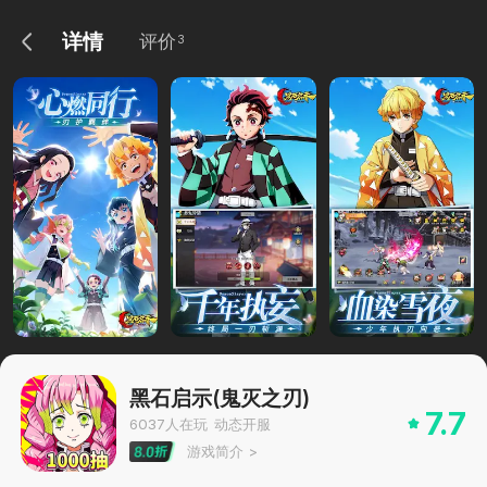
详情
评价
3
黑石启示(鬼灭之刃)
7.7
6037
人在玩
动态开服
游戏简介
>