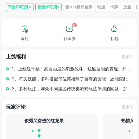
平台币可用
>
省钱卡可用
>
领8.0折代金券
动漫
卡牌
放置
8
返利
代金券
礼包
上线福利
更多
1、上线送千抽！高自由度的刺激战斗、炫酷技能的表现、开启了险象环生复仇之路。
2、符文技能，多种搭配每位英雄除了自有的技能，还能搭配不同符文、技能练就属于你自己的强大英雄。
3、多种玩法，与众不同摆脱传统类游戏玩法单调的问题，加入多种不同副本玩法，打造独特的游戏方式。
玩家评论
更多
俊秀又奋进的红龙果
热情又忠